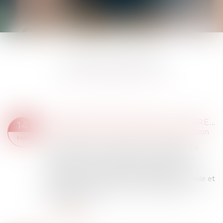
LES ACTUALITÉS
RÉFORME DES MODALITÉS DE PREUVE D’IDENTITÉ ET DE DOMICILE POUR LE PERMIS DE CONDUIRE
14
Droit routier
/
Permis de conduire et circulation
MAI
Cet arrêté vise à moderniser et simplifier les
démarches liées au permis de conduire, en
mettant à jour les règles de justification de
l’identité, du domicile, de la résidence normale et
de la régularité du séjour. Il s’inscrit dans un
contexte de...
Lire la suite