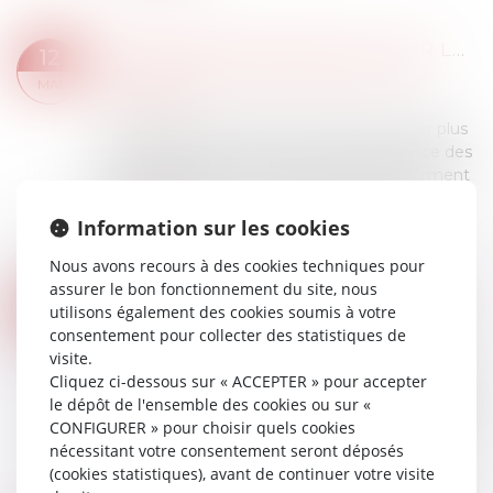
LES DÉPUTÉS METTENT À JOUR LES EXIGENCES RELATIVES AUX CONTRÔLES DES VÉHICULES
12
Droit routier
/
Droit des professionnels de
MAI
l'automobile
Les citoyens doivent pouvoir faire contrôler plus
facilement leurs véhicules mais la fréquence des
tests obligatoires ne doit pas changer, affirment
les députés en commission des transports...
Lire la suite
Information sur les cookies
Nous avons recours à des cookies techniques pour
assurer le bon fonctionnement du site, nous
RELANCE DE L’IMMOBILIER : UN NOUVEAU PROJET DE LOI « LOGEMENT » ATTENDU POUR L’ÉTÉ 2026
12
utilisons également des cookies soumis à votre
Droit immobilier
/
Copropriété
consentement pour collecter des statistiques de
MAI
Pour relancer le marché du logement, le
visite.
Premier ministre a annoncé notamment un
Cliquez ci-dessous sur « ACCEPTER » pour accepter
assouplissement des conditions de location des
le dépôt de l'ensemble des cookies ou sur «
passoires thermiques et un renforcement du
CONFIGURER » pour choisir quels cookies
nouveau dispositif Jeanbrun...
nécessitant votre consentement seront déposés
Lire la suite
(cookies statistiques), avant de continuer votre visite