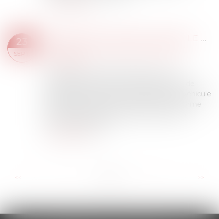
Lire la suite
BONUS ÉCOLOGIQUE -NOUVELLE PRIME DE 1 000 € POUR L’ACHAT D’UN VÉHICULE ÉLECTRIQUE PRODUIT EN EUROPE
23
Droit routier
/
Droit des professionnels de
SEPT.
l'automobile
À partir du 1er octobre 2025, une prime
complémentaire de 1 000 € s’ajoute à l’aide
existante pour l’achat ou la location d’un véhicule
électrique neuf. Service-Public.fr vous informe
sur cette nouvelle prime pour l’achat d’un
véhicule électrique...
Lire la suite
...
...
<<
<
3
4
5
6
7
8
9
>
>>