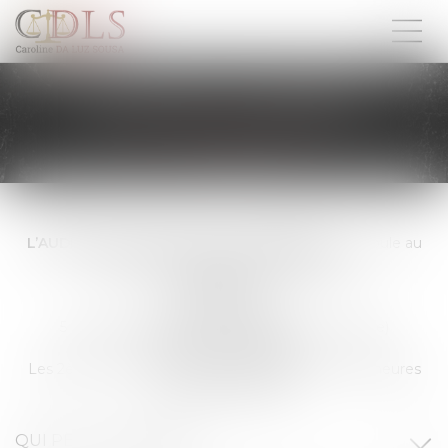
ENCHÈRES JUDICIAIRES
L’AUDIENCE DES VENTES AUX ENCHERES
se déroule au
Tribunal Judiciaire de PERPIGNAN
ADRESSE :
Palais de Justice,
5 boulevard des Pyrénées (Salle du commerce)
66000 PERPIGNAN
Les 2ème et 4ème vendredi de chaque mois à 9 heures
(ouverte au public)
QUI PEUT ENCHERIR ?