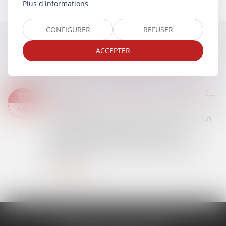
Plus d'informations
CONFIGURER
REFUSER
NOS ANNONCES IMMOBILIÈRES
ACCEPTER
VENTE AUX ENCHÈRES - 26 JUIN 2026 À 9H
17
Enchères
JUIN
LA CABANASSE ROUTE DE FONT-ROMEU Un
ensemble immobilier mixte à usage
professionnel et d'habitation comprenant :
parcelle de 6a 80ca sur laquelle est édifié un
pavillon de...
Lire la suite
CABINET DA LUZ SOUSA