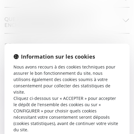
QUE FAIRE AVANT DE PORTER UNE
ENCHERE IMMOBILIERE ?
DE QUELS DOCUMENTS AI-JE BESOIN POUR
ENCHERIR ?
Information sur les cookies
Nous avons recours à des cookies techniques pour
QUEL EST LE PRIX TOTAL DU BIEN SI JE SUIS
assurer le bon fonctionnement du site, nous
ADJUDICATAIRE ?
utilisons également des cookies soumis à votre
consentement pour collecter des statistiques de
visite.
QUE SE PASSE-T-IL SI JE NE SUIS PAS
Cliquez ci-dessous sur « ACCEPTER » pour accepter
DECLARE ADJUDICATAIRE ?
le dépôt de l'ensemble des cookies ou sur «
CONFIGURER » pour choisir quels cookies
nécessitant votre consentement seront déposés
QUE SE PASSE-T-IL SI JE NE SUIS PAS
(cookies statistiques), avant de continuer votre visite
DECLARE ADJUDICATAIRE ?
du site.