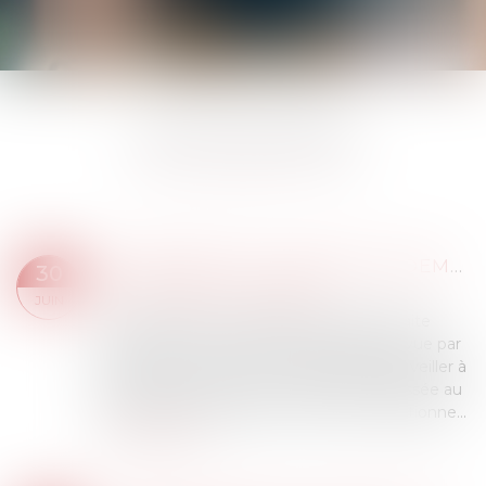
LES ACTUALITÉS
COPROPRIÉTÉ : UNE MISE EN DEMEURE IMPRÉCISE BLOQUE LE RECOUVREMENT
30
Droit immobilier
/
Copropriété
JUIN
Le syndicat des copropriétaires qui souhaite
bénéficier de la procédure accélérée prévue par
l'article 19-2 de la loi du 10 juillet 1965 doit veiller à
la rédaction de la mise en demeure adressée au
copropriétaire débiteur. Celle-ci doit mentionne...
Lire la suite