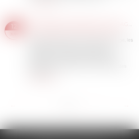
Lire la suite
ASSURANCE DOMMAGES-OUVRAGE : LA RESPONSABILITÉ CONTRACTUELLE DE DROIT COMMUN ÉCARTÉE
12
Droit immobilier
/
Droit de la construction
JUIN
En matière d’assurance dommages-ouvrage, les
obligations de l’assureur et les sanctions
attachées à leur méconnaissance sont
strictement encadrées par les dispositions
d’ordre public de l’article L. 242-1 du Code des
assurances...
Lire la suite
...
<<
<
1
2
3
4
5
6
7
>
>>