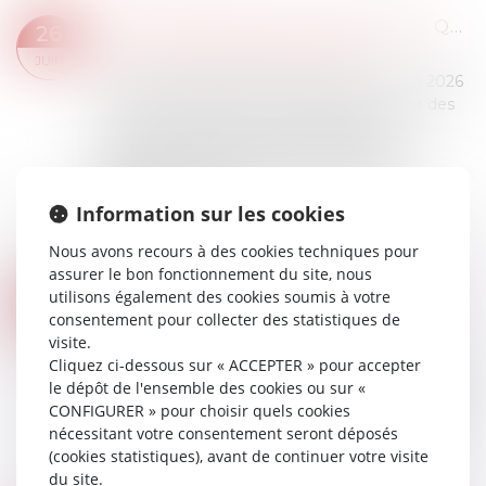
COTISATIONS 2026 : UN ARRÊTÉ QUI CONFIRME LES RÈGLES APPLICABLES AU LOGEMENT SOCIAL
26
Droit immobilier
/
Baux d'habitation
JUIN
Publié au Journal officiel, l'arrêté du 1er juin 2026
fixe les modalités de calcul et de paiement des
cotisations dues par les organismes de
logement social à la Caisse de garantie du
logement locatif social (CGLLS) ainsi qu'à
l'Agence nationale d...
Information sur les cookies
Lire la suite
Nous avons recours à des cookies techniques pour
assurer le bon fonctionnement du site, nous
PERTE DE GAINS FUTURS : LA VICTIME N'A PAS À RECHERCHER UN EMPLOI
utilisons également des cookies soumis à votre
17
Droit des dommages corporels
consentement pour collecter des statistiques de
JUIN
visite.
Le principe de la réparation intégrale du
Cliquez ci-dessous sur « ACCEPTER » pour accepter
préjudice impose que l'auteur d'un dommage en
le dépôt de l'ensemble des cookies ou sur «
répare toutes les conséquences, sans que la
CONFIGURER » pour choisir quels cookies
victime ait à limiter son préjudice dans l'intérêt
nécessitant votre consentement seront déposés
du responsable ...
(cookies statistiques), avant de continuer votre visite
Lire la suite
du site.