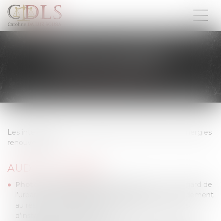
DROIT DES ÉNERGIES
RENOUVELABLES
Les interventions du Cabinet dans le domaine des énergies
renouvelables :
AUDIT ET CONSEIL
Photovoltaïque toiture et au sol
(situation au regard de
l’urbanisme, obligation d’achat d’électricité, raccordement
au réseau, responsabilité des installateurs, cessions
d’installations, appel d’offres…)