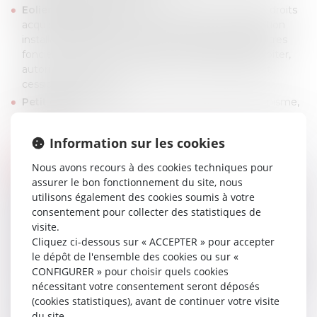
Eolien terrestre
(validité du permis de construire, droits
acquis au regard des ICPE, autorisation et déclaration
installations classées, validité et opposabilité des titres
foncier, transport exceptionnel, autorisation d’exploiter,
autorisation unique, raccordement, contrat d’achat,
cessions de parcs…)
Petit éolien et solaire
: autoconsommation, urbanisme,
voisinage
Information sur les cookies
CONTENTIEUX EN DROIT DES
Nous avons recours à des cookies techniques pour
ÉNERGIES RENOUVELABLES
assurer le bon fonctionnement du site, nous
Centrales solaires
(contentieux du permis de construire,
utilisons également des cookies soumis à votre
appels d’offres, expertises judiciaires pour malfaçons,
consentement pour collecter des statistiques de
défaut de production, études d’impact, litiges de
visite.
voisinage etc…)
Cliquez ci-dessous sur « ACCEPTER » pour accepter
le dépôt de l'ensemble des cookies ou sur «
Parcs éoliens
(contentieux du permis de construire, de
CONFIGURER » pour choisir quels cookies
l’autorisation ICPE et de l’exploitation, troubles anormaux
nécessitant votre consentement seront déposés
de voisinage, domanialité publique et privée, conflits
(cookies statistiques), avant de continuer votre visite
inter-opérateurs, contentieux du raccordement)
du site.