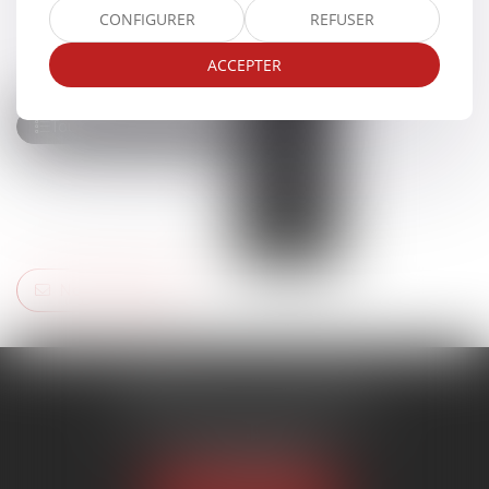
CONFIGURER
REFUSER
ACCEPTER
Nous contacter
CABINET DA LUZ SOUSA
339 Avenue Eole / 9 Allée Borée
66100 Perpignan
Tél :
09 72 65 53 42