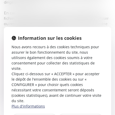
dirigeants, salariés,…).
En cas d’antécédents judiciaires, une mention dans le
fichier TAJ et/ou un casier judiciaire, le CNAPS peut refuser
ou retirer l'agrément ou la carte professionnelle (première
demande ou renouvellement).
Information sur les cookies
Notre cabinet vous accompagne partout en France :
Consultation casier judiciaire B2 et fichier TAJ
Nous avons recours à des cookies techniques pour
assurer le bon fonctionnement du site, nous
Effacement mention casier judiciaire B2 et fichier TAJ
utilisons également des cookies soumis à votre
Accompagnement et rédaction lettre réponse à
consentement pour collecter des statistiques de
demande d’explication du CNAPS
visite.
Recours gracieux auprès du CNAPS
Cliquez ci-dessous sur « ACCEPTER » pour accepter
Recours en référé suspension devant les juridictions
le dépôt de l'ensemble des cookies ou sur «
administratives
CONFIGURER » pour choisir quels cookies
nécessitant votre consentement seront déposés
Recours en annulation devant les juridictions
(cookies statistiques), avant de continuer votre visite
administratives
du site.
Plus d'informations