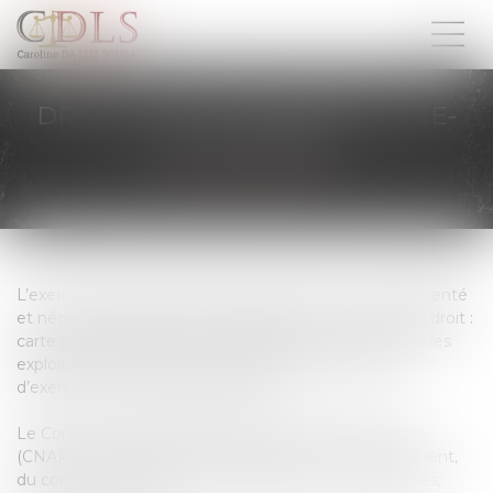
DROIT DE LA SÉCURITÉ PRIVÉE-
REFUS CNAPS
L’exercice d’une activité privée de sécurité est réglementé
et nécessite l’attribution préalable d’un titre y ouvrant droit :
carte professionnelle pour les salariés, agrément pour les
exploitants individuels et les dirigeants, autorisation
d’exercice pour les établissements.
Le Conseil national des activités privées de sécurité
(CNAPS) est chargé de leur délivrance et, plus largement,
du contrôle de l’ensemble des participants (entreprises,