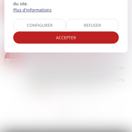
Lire la suite
du site.
PERMIS DE CONDUIRE : 28 H DE CONDUITE OBLIGATOIRES, RENDRE L’ÉPREUVE PRATIQUE PAYANTE... LES PISTES PROPOSÉES PAR LES AUTO-ÉCOLES
25
Plus d'informations
Droit routier
/
Permis de conduire et circulation
JUIL.
Les auto-écoles ont proposé des solutions au
CONFIGURER
REFUSER
gouvernement mercredi pour raccourcir les
délais du permis de conduire, à rallonge dans
ACCEPTER
certains départements. Le gouvernement doit...
Lire la suite
BAIL DE RÉHABILITATION : LANCEMENT DE L’EXPÉRIMENTATION
23
Droit immobilier
/
Baux d'habitation
JUIL.
Pour des raisons de sécurité ou de salubrité, les
propriétaires d’immeubles peuvent se voir
contraints de réaliser des travaux de réparations
importants. Des travaux qui peuvent...
Lire la suite
...
...
<<
<
9
10
11
12
13
14
15
>
>>