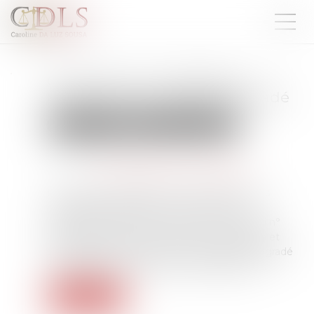
Construction et habitation :
rénovation de l’habitat dégradé
Droit immobilier
Droit de la construction
Publié le :
25/07/2025
Source :
www.maisondescommunes85.fr
Le décret n° 2025-618 du 7 juillet 2025 fixe les
modalités pratiques de mise en œuvre de
l'expérimentation prévue à l'article 12 de la loi n°
2024-322 du 9 avril 2024 portant accélération et
simplification de la rénovation de l'habitat dégradé
et des grandes opérations d'aménagement...
Lire la suite