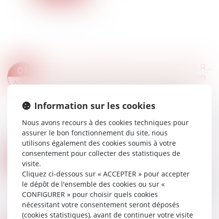
PERMIS SUSPENDU MALGRÉ UNE RELAXE : L’ÉTAT CONDAMNÉ POUR EXCÈS DE ZÈLE
01
Droit routier
/
Permis de conduire et circulation
AOÛT
Lorsqu’un conducteur est relaxé après une
infraction routière, toute mesure administrative
Information sur les cookies
de suspension de son permis devient
Nous avons recours à des cookies techniques pour
juridiquement caduque. L’article L 224-9 du Code
assurer le bon fonctionnement du site, nous
d...
utilisons également des cookies soumis à votre
Lire la suite
consentement pour collecter des statistiques de
PROPRIÉTAIRES : COMMENT VOUS ASSURER DE L'AUTHENTICITÉ DES JUSTIFICATIFS DE REVENUS ?
30
visite.
Droit immobilier
/
Droit de la propriété
JUIL.
Cliquez ci-dessous sur « ACCEPTER » pour accepter
Vous mettez un logement en location et voulez
le dépôt de l'ensemble des cookies ou sur «
vérifier l’avis d’imposition d’un locataire potentiel
CONFIGURER » pour choisir quels cookies
? Il existe deux méthodes complémentaires
nécessitant votre consentement seront déposés
pour vérifier les informations tran...
(cookies statistiques), avant de continuer votre visite