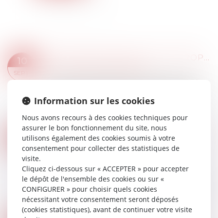
REGISTRE NATIONAL DES COPROPRIÉTÉS : UN DÉCRET POUR PRÉCISER LES DONNÉES À DÉCLARER
10
Droit immobilier
/
Copropriété
SEPT.
Le décret n° 2025-831 du 19 août 2025, publié au
Journal officiel du 21 août 2025, est pris pour
Information sur les cookies
l’application des articles L 711-2 et L 711-3 du
Code de la construction et de l...
Nous avons recours à des cookies techniques pour
Lire la suite
assurer le bon fonctionnement du site, nous
RAPPELS DE VÉHICULES : LE GOUVERNEMENT MOBILISE LE CONTRÔLE TECHNIQUE
09
utilisons également des cookies soumis à votre
Droit routier
/
Droit des professionnels de
consentement pour collecter des statistiques de
SEPT.
l'automobile
visite.
Cliquez ci-dessous sur « ACCEPTER » pour accepter
Le gouvernement s’apprête à durcir le cadre
le dépôt de l'ensemble des cookies ou sur «
réglementaire entourant les campagnes de
CONFIGURER » pour choisir quels cookies
rappel de véhicules défectueux. Un décret et un
nécessitant votre consentement seront déposés
arrêté, actuellement en préparation, viendro...
(cookies statistiques), avant de continuer votre visite
Lire la suite