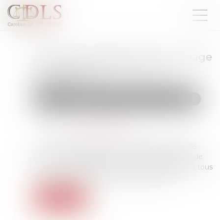
L'UE rend obligatoire le recyclage
des batteries de véhicules
électriques
Droit routier
Droit des professionnels de l'automobile
Publié le :
02/09/2025
Source :
www.touteleurope.eu
Le texte qui s'applique à compter de ce lundi 18
août couvre l'ensemble du cycle des batteries, de
leur conception à leur fin de vie. Il s'appliquera à tous
les types de batteries vendues dans l'UE...
Lire la suite