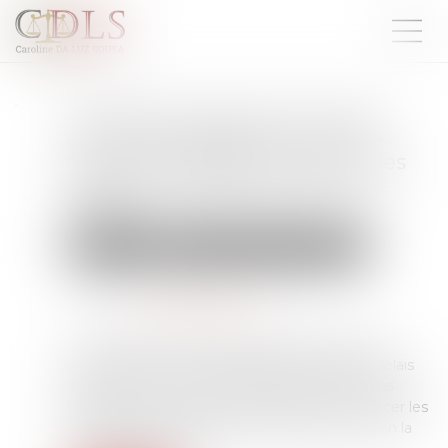
Permis de conduire : 28 h de
conduite obligatoires, rendre
l’épreuve pratique payante... les
pistes proposées par les auto-
écoles
Droit routier
Permis de conduire et circulation
Publié le :
25/07/2025
Source :
www.lavoixdunord.fr
Les auto-écoles ont proposé des solutions au
gouvernement mercredi pour raccourcir les délais
du permis de conduire, à rallonge dans certains
départements. Le gouvernement doit annoncer les
solutions retenues lors d’une prochaine réunion la