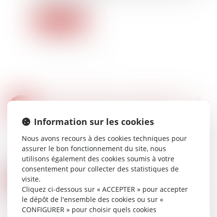
semaine prochaine...
Lire la suite
PROPRIÉTAIRES : COMMENT VOUS ASSURER DE L'AUTHENTICITÉ DES JUSTIFICATIFS DE REVENUS ?
30
Droit immobilier
/
Droit de la propriété
JUIL.
Information sur les cookies
Vous mettez un logement en location et voulez
vérifier l’avis d’imposition d’un locataire potentiel
Nous avons recours à des cookies techniques pour
? Il existe deux méthodes complémentaires
assurer le bon fonctionnement du site, nous
pour vérifier les informations tran...
utilisons également des cookies soumis à votre
Lire la suite
consentement pour collecter des statistiques de
CONSTRUCTION ET HABITATION : RÉNOVATION DE L’HABITAT DÉGRADÉ
25
visite.
Droit immobilier
/
Droit de la construction
Cliquez ci-dessous sur « ACCEPTER » pour accepter
JUIL.
le dépôt de l'ensemble des cookies ou sur «
Le décret n° 2025-618 du 7 juillet 2025 fixe les
CONFIGURER » pour choisir quels cookies
modalités pratiques de mise en œuvre de