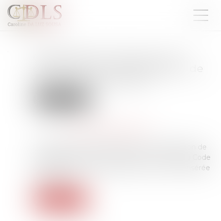
Clause de non-recours : pas
d’exonération de l’obligation de
délivrance du bailleur
Droit immobilier
Publié le :
23/04/2025
Source :
www.lemag-juridique.com
Le bailleur ne peut s’exonérer de son obligation de
délivrance, prévue aux articles 1719 et 1720 du Code
civil, au moyen d’une clause de non-recours insérée
dans le bail...
Lire la suite