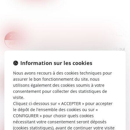
VOUS LOUEZ UN LOGEMENT EN LMNP ? VOICI CE QU'IL FAUT RETENIR
25
Droit immobilier
/
Droit de la construction
AVR.
C’est encore une niche fiscale qui disparaît et qui
amoindrit l’attractivité de la location meublée
non professionnelle. Et qui alourdit la taxation de
Information sur les cookies
la plus-value à la revent...
Nous avons recours à des cookies techniques pour
Lire la suite
assurer le bon fonctionnement du site, nous
AIRBAGS TAKATA - NOUVELLES OBLIGATIONS POUR LES CONSTRUCTEURS
22
utilisons également des cookies soumis à votre
Droit routier
/
Droit des professionnels de
AVR.
consentement pour collecter des statistiques de
l'automobile
visite.
Devant l’ampleur du scandale et la persistance
Cliquez ci-dessous sur « ACCEPTER » pour accepter
d’un trop grand nombre de véhicules encore
le dépôt de l'ensemble des cookies ou sur «
équipés d’airbags Takata défectueux, le
CONFIGURER » pour choisir quels cookies
ministère des Transports a enfin décidé d’encad...
nécessitant votre consentement seront déposés
Lire la suite
(cookies statistiques), avant de continuer votre visite