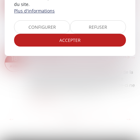
INCENDIE DOMESTIQUE : DERNIÈRES PRÉCISIONS SUR LA NOTION D’IMPLICATION DU VÉHICULE TERRESTRE À MOTEUR
18
du site.
Droit routier
/
(NPU) Responsabilité accidents de
Plus d'informations
AVR.
la route
Dans cette affaire, la gendarmerie nationale
CONFIGURER
REFUSER
avait loué, auprès d’un bailleur privé, un
logement situé hors caserne attribué à un
ACCEPTER
gendarme. Ce dernier avait souscrit auprès d’un...
Lire la suite
ASSURANCE CONSTRUCTION : PAS DE RETOUR EN ARRIÈRE APRÈS ACCEPTATION DE GARANTIE
18
Droit immobilier
/
Droit de la construction
AVR.
En matière d’assurance, il est fréquent, lors de la
survenance d’un dommage que l’assurance
oppose un refus de garantie. Toutefois celle-ci ne
peut accepter le principe de la ga...
Lire la suite
...
...
<<
<
19
20
21
22
23
24
25
>
>>