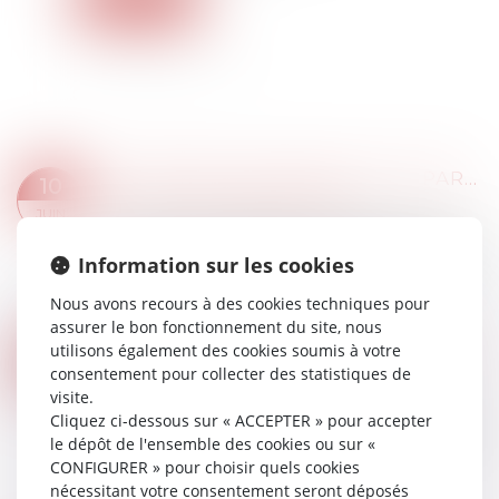
LES PERTES DE REVENUS DES PARENTS AIDANTS NE SONT PAS TOUJOURS INDEMNISABLES
10
Droit des dommages corporels
JUIN
Le principe de la réparation intégrale impose que
la victime soit indemnisée de l'ensemble de son
Information sur les cookies
préjudice sans perte ni profit. La Cour de
Nous avons recours à des cookies techniques pour
cassation devait déterminer si les p...
assurer le bon fonctionnement du site, nous
Lire la suite
utilisons également des cookies soumis à votre
AIDE AUX GROS ROULEURS : UNE REVALORISATION IMPORTANTE
09
consentement pour collecter des statistiques de
Droit routier
/
Droit des professionnels de
JUIN
visite.
l'automobile
Cliquez ci-dessous sur « ACCEPTER » pour accepter
Après la mise en place de nombreuses annonces
le dépôt de l'ensemble des cookies ou sur «
d’aides permettant aux professionnels de
CONFIGURER » pour choisir quels cookies
financer plus facilement leurs achats de
nécessitant votre consentement seront déposés