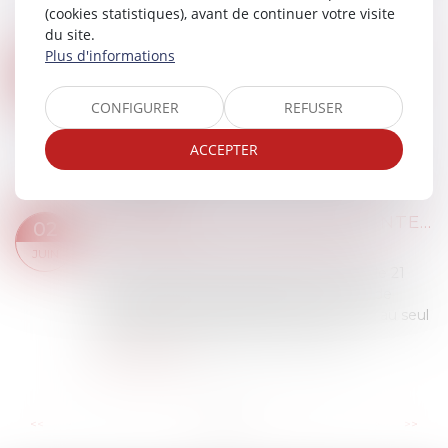
carburants, le Gouvernement procède à
(cookies statistiques), avant de continuer votre visite
quelques ad...
du site.
Lire la suite
Plus d'informations
CONSTRUCTION : ÉLIGIBILITÉ AU FONDS DE PRÉVENTION DU PHÉNOMÈNE DE MOUVEMENTS DE TERRAIN
05
Droit immobilier
/
Droit de la construction
JUIN
CONFIGURER
REFUSER
L’arrêté du 23 avril 2026 modifie les critères
d'éligibilité à l'aide pour la prévention des
ACCEPTER
désordres dans les constructions liés au
phénomène de retrait-gonflement des sols ar...
Lire la suite
L’ABSENCE DE VALEUR PROBANTE D’UN ACTE DE NOTORIÉTÉ ACQUISITIVE NE PEUT ENTRAÎNER SA NULLITÉ
02
Droit immobilier
/
Droit de la propriété
JUIN
a Cour de cassation, dans un arrêt rendu le 21
mai 2026, est venue rappeler qu’un acte de
notoriété acquisitive ne peut être annulé au seul
motif qu’il ne présente pas une valeu...
Lire la suite
...
...
<<
<
3
4
5
6
7
8
9
>
>>