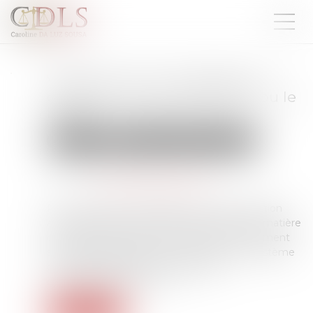
Véhicule volé : impossible de
contester la géolocalisation ou le
LAPI
Droit routier
Permis de conduire et circulation
Publié le :
29/05/2026
Source :
www.lemag-juridique.com
Par un arrêt du 12 mai 2026, la Cour de cassation
apporte plusieurs précisions importantes en matière
d’enquête visant des véhicules volés, notamment
sur la géolocalisation et la consultation du système
de lecture automatisée des plaques
d’immatriculation (LAPI)...
Lire la suite